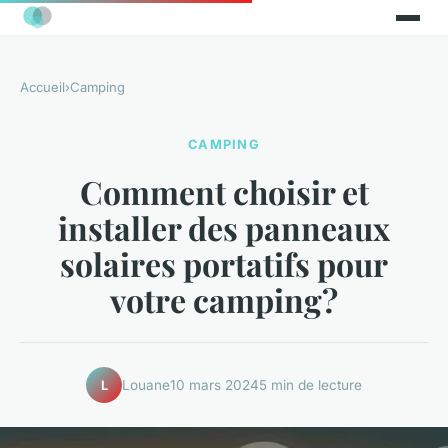
Accueil
›
Camping
CAMPING
Comment choisir et
installer des panneaux
solaires portatifs pour
votre camping?
Louane
10 mars 2024
5 min de lecture
L