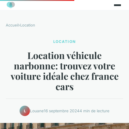
Accueil
›
Location
LOCATION
Location véhicule
narbonne: trouvez votre
voiture idéale chez france
cars
Louane
16 septembre 2024
4 min de lecture
L