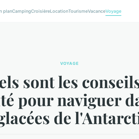
n plan
Camping
Croisière
Location
Tourisme
Vacance
Voyage
VOYAGE
ls sont les conseil
té pour naviguer d
glacées de l'Antarct