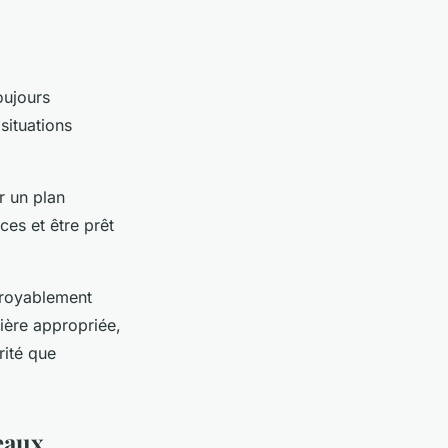
oujours
situations
ir un plan
ces et être prêt
croyablement
nière appropriée,
rité que
eaux