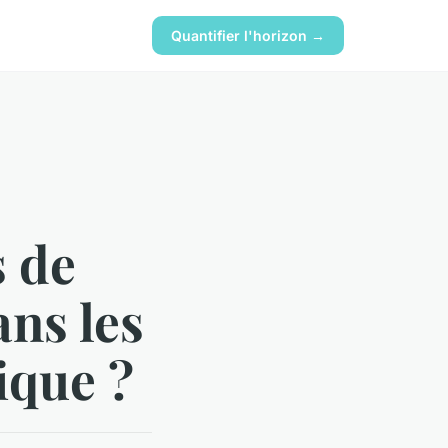
Quantifier l'horizon →
s de
ans les
ique ?