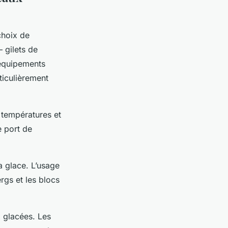
choix de
 gilets de
 équipements
ticulièrement
 températures et
e port de
la glace. L’usage
ergs et les blocs
x glacées. Les