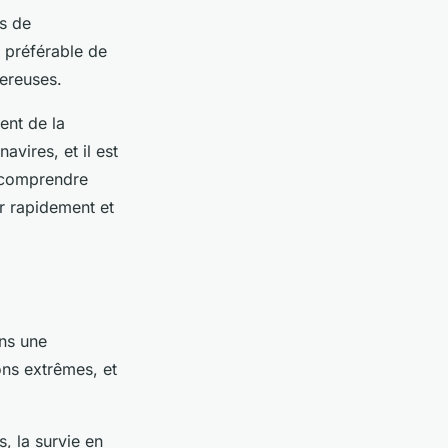
ts de
 préférable de
gereuses.
ent de la
vires, et il est
e comprendre
r rapidement et
ans une
ons extrêmes, et
s, la survie en