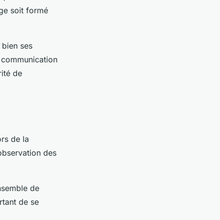
age soit formé
 bien ses
e communication
ité de
ors de la
’observation des
ensemble de
rtant de se