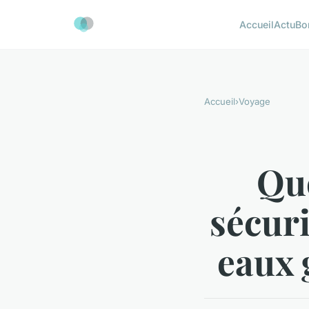
Accueil
Actu
Bo
Accueil
›
Voyage
Que
sécuri
eaux 